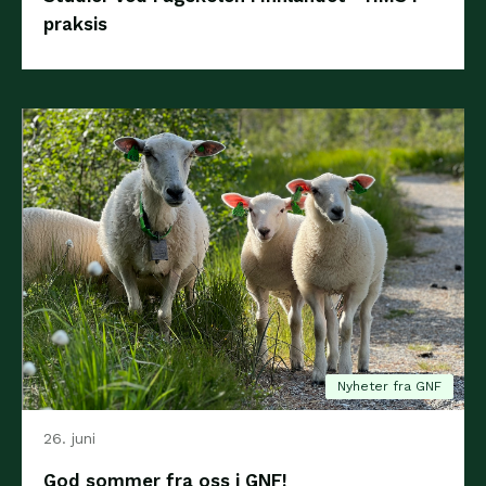
praksis
Nyheter fra GNF
26. juni
God sommer fra oss i GNF!