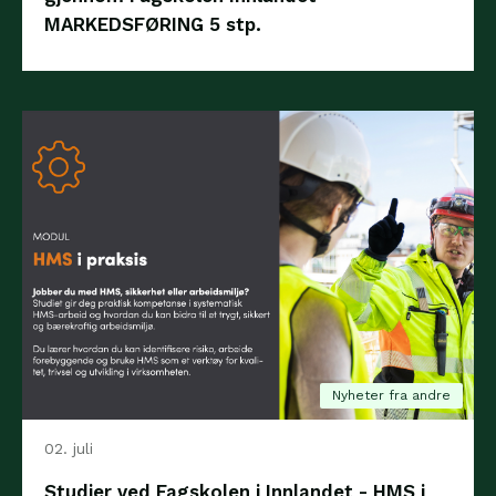
MARKEDSFØRING 5 stp.
Nyheter fra andre
02. juli
Studier ved Fagskolen i Innlandet - HMS i